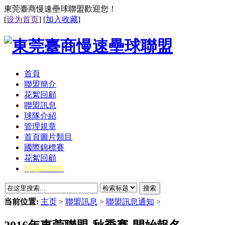
東莞臺商慢速壘球聯盟歡迎您！
[
设为首页
] [
加入收藏
]
首頁
聯盟簡介
花絮回顧
聯盟訊息
球隊介紹
管理規章
首頁圖片類目
國際錦標賽
花絮回顧
討論區BBS
搜索
当前位置:
主页
>
聯盟訊息
>
聯盟訊息通知
>