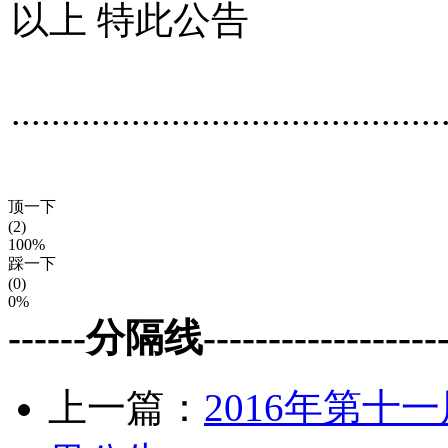
以上 特此公告
...........................................
顶一下
(2)
100%
踩一下
(0)
0%
------分隔线--------------------
上一篇：
2016年第十一