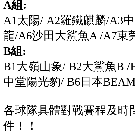
A
組
:
A1太陽/ A2羅鐵麒麟/A3
龍/A6沙田大鯊魚A /A7東
B
組:
B1大嶺山象/ B2大鯊魚B
中堂陽光豹/ B6日本BEAM
各球隊具體對戰賽程及時
件！！