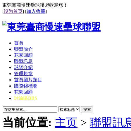
東莞臺商慢速壘球聯盟歡迎您！
[
设为首页
] [
加入收藏
]
首頁
聯盟簡介
花絮回顧
聯盟訊息
球隊介紹
管理規章
首頁圖片類目
國際錦標賽
花絮回顧
討論區BBS
搜索
当前位置:
主页
>
聯盟訊