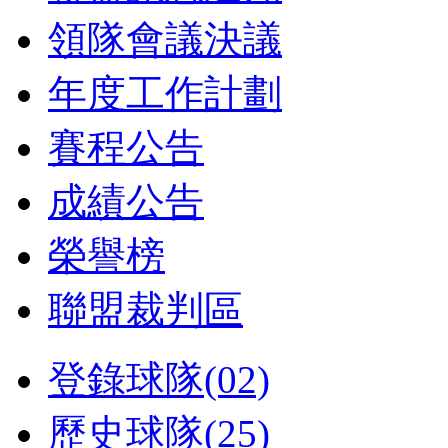
領隊會議決議
年度工作計劃
賽程公告
成績公告
榮譽榜
聯盟裁判區
登錄球隊(02)
歷史球隊(25)