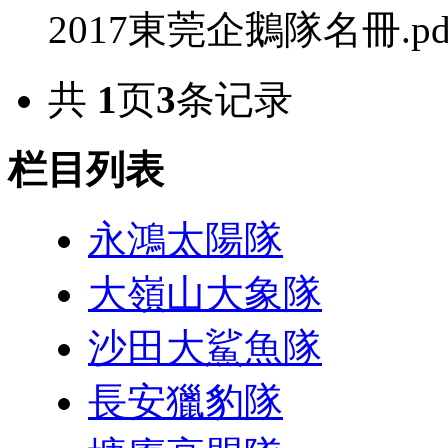
2017東莞企鵝隊名冊.pdf.
共
1
页
3
条记录
栏目列表
永鴻太陽隊
大嶺山大象隊
沙田大鯊魚隊
長安獵豹隊