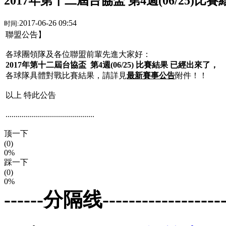
2017年第十二屆台協盃 第4週(06/25)比賽
2017-06-26 09:54
时间:
聯盟公告】
各球團領隊及各位聯盟前輩先進大家好：
2017
年第十二屆台協盃
第4週(06/25) 比
賽結果 已經出來了
，
各球隊具體對戰比賽結果，請詳見
最新賽事公告
附件！！
以上 特此公告
............................................
顶一下
(0)
0%
踩一下
(0)
0%
------分隔线--------------------