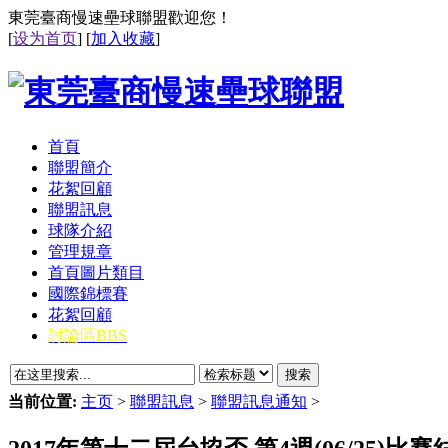
東莞臺商慢速壘球聯盟歡迎您！
[
设为首页
] [
加入收藏
]
首頁
聯盟簡介
花絮回顧
聯盟訊息
球隊介紹
管理規章
首頁圖片類目
國際錦標賽
花絮回顧
討論區BBS
搜索
当前位置:
主页
>
聯盟訊息
>
聯盟訊息通知
>