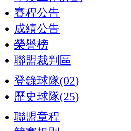
賽程公告
成績公告
榮譽榜
聯盟裁判區
登錄球隊(02)
歷史球隊(25)
聯盟章程