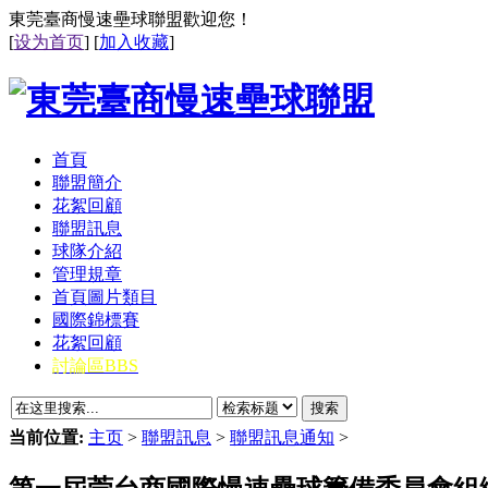
東莞臺商慢速壘球聯盟歡迎您！
[
设为首页
] [
加入收藏
]
首頁
聯盟簡介
花絮回顧
聯盟訊息
球隊介紹
管理規章
首頁圖片類目
國際錦標賽
花絮回顧
討論區BBS
搜索
当前位置:
主页
>
聯盟訊息
>
聯盟訊息通知
>