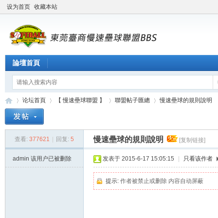
设为首页
收藏本站
論壇首頁
论坛首頁
【 慢速壘球聯盟 】
聯盟帖子匯總
慢速壘球的規則說明
慢速壘球的規則說明
查看:
377621
|
回复:
5
[复制链接]
東
»
›
›
›
admin
该用户已被删除
发表于 2015-6-17 15:05:15
|
只看该作者
提示:
作者被禁止或删除 内容自动屏蔽